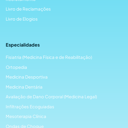
Livro de Reclamações
Livro de Elogios
Especialidades
Fisiatria (Medicina Física e de Reabilitação)
Ortopedia
Medicina Desportiva
Medicina Dentária
Avaliação de Dano Corporal (Medicina Legal)
Infiltrações Ecoguiadas
Mesoterapia Clínica
Ondas de Choque