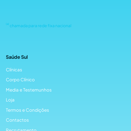
(a)
chamada para rede fixa nacional
Saúde Sul
Clínicas
Corpo Clínico
Media e Testemunhos
Loja
Termos e Condições
Contactos
Recrutamento