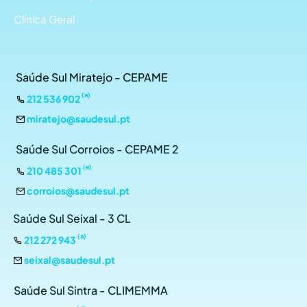
Clínica Geral
Saúde Sul Miratejo - CEPAME
(a)
212 536 902
miratejo@saudesul.pt
Saúde Sul Corroios - CEPAME 2
(a)
210 485 301
corroios@saudesul.pt
Saúde Sul Seixal - 3 CL
(a)
212 272 943
seixal@saudesul.pt
Saúde Sul Sintra - CLIMEMMA