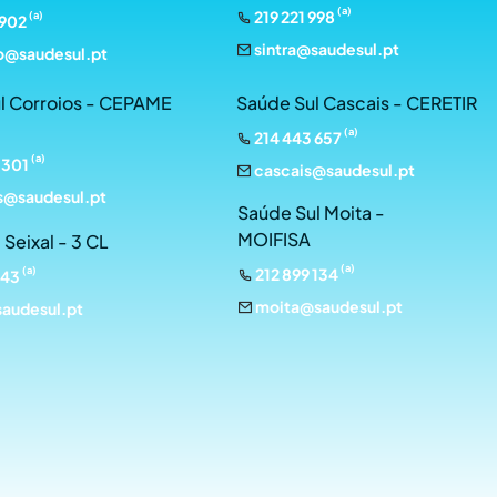
(a)
219 221 998
(a)
 902
sintra@saudesul.pt
o@saudesul.pt
l Corroios - CEPAME
Saúde Sul Cascais - CERETIR
(a)
214 443 657
(a)
 301
cascais@saudesul.pt
s@saudesul.pt
Saúde Sul Moita -
MOIFISA
 Seixal - 3 CL
(a)
(a)
212 899 134
943
moita@saudesul.pt
saudesul.pt