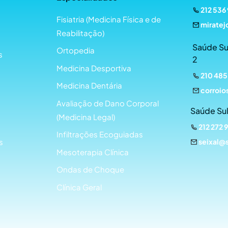
212 536
Fisiatria (Medicina Física e de
miratej
Reabilitação)
Saúde Su
Ortopedia
s
2
Medicina Desportiva
210 485
Medicina Dentária
corroio
Avaliação de Dano Corporal
Saúde Sul
(Medicina Legal)
212 272 
Infiltrações Ecoguiadas
seixal@
s
Mesoterapia Clínica
Ondas de Choque
Clínica Geral