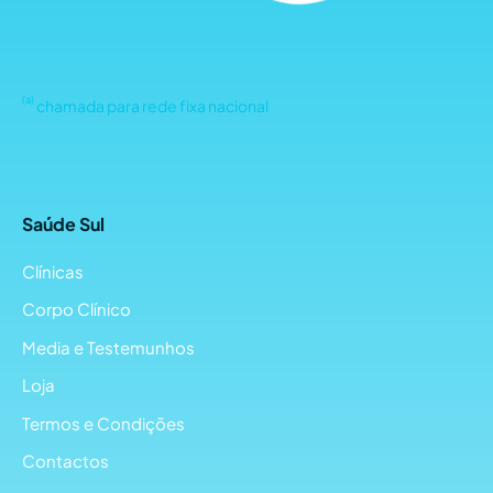
(a)
chamada para rede fixa nacional
Saúde Sul
Clínicas
Corpo Clínico
Media e Testemunhos
Loja
Termos e Condições
Contactos