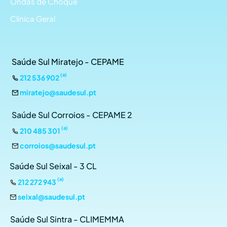
Ondas de Choque
Clínica Geral
Saúde Sul Miratejo - CEPAME
(a)
212 536 902
miratejo@saudesul.pt
Saúde Sul Corroios - CEPAME 2
(a)
210 485 301
corroios@saudesul.pt
Saúde Sul Seixal - 3 CL
(a)
212 272 943
seixal@saudesul.pt
Saúde Sul Sintra - CLIMEMMA