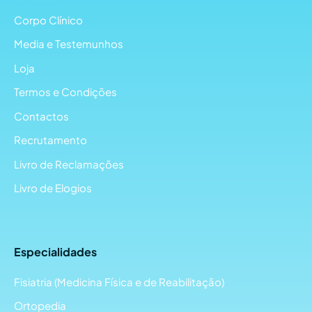
Corpo Clínico
Media e Testemunhos
Loja
Termos e Condições
Contactos
Recrutamento
Livro de Reclamações
Livro de Elogios
Especialidades
Fisiatria (Medicina Física e de Reabilitação)
Ortopedia