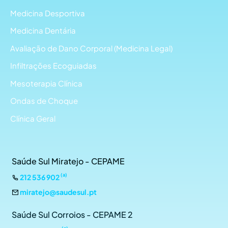
Medicina Desportiva
Medicina Dentária
Avaliação de Dano Corporal (Medicina Legal)
Infiltrações Ecoguiadas
Mesoterapia Clínica
Ondas de Choque
Clínica Geral
Saúde Sul Miratejo - CEPAME
(a)
212 536 902
miratejo@saudesul.pt
Saúde Sul Corroios - CEPAME 2
(a)