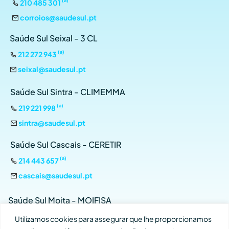
210 485 301
corroios@saudesul.pt
Saúde Sul Seixal - 3 CL
(a)
212 272 943
seixal@saudesul.pt
Saúde Sul Sintra - CLIMEMMA
(a)
219 221 998
sintra@saudesul.pt
Saúde Sul Cascais - CERETIR
(a)
214 443 657
cascais@saudesul.pt
Saúde Sul Moita - MOIFISA
(a)
212 899 134
Utilizamos cookies para assegurar que lhe proporcionamos