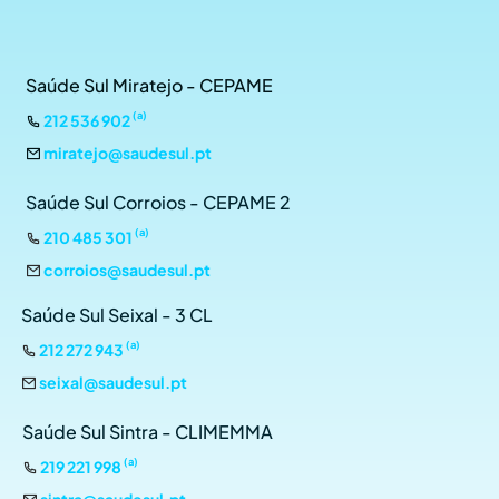
Saúde Sul Miratejo - CEPAME
(a)
212 536 902
miratejo@saudesul.pt
Saúde Sul Corroios - CEPAME 2
(a)
210 485 301
corroios@saudesul.pt
Saúde Sul Seixal - 3 CL
(a)
212 272 943
seixal@saudesul.pt
Saúde Sul Sintra - CLIMEMMA
(a)
219 221 998