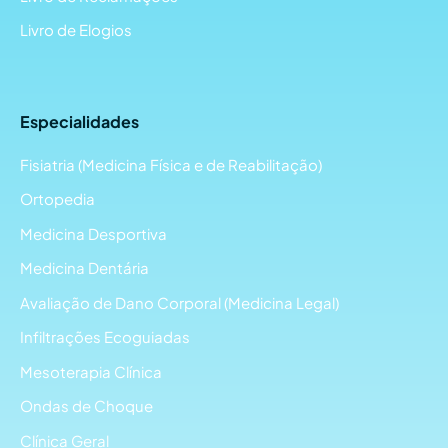
Livro de Elogios
Especialidades
Fisiatria (Medicina Física e de Reabilitação)
Ortopedia
Medicina Desportiva
Medicina Dentária
Avaliação de Dano Corporal (Medicina Legal)
Infiltrações Ecoguiadas
Mesoterapia Clínica
Ondas de Choque
Clínica Geral