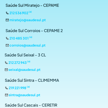
Saúde Sul Miratejo - CEPAME
(a)
212 536 902
miratejo@saudesul.pt
Saúde Sul Corroios - CEPAME 2
(a)
210 485 301
corroios@saudesul.pt
Saúde Sul Seixal - 3 CL
(a)
212 272 943
seixal@saudesul.pt
Saúde Sul Sintra - CLIMEMMA
(a)
219 221 998
sintra@saudesul.pt
Saúde Sul Cascais - CERETIR