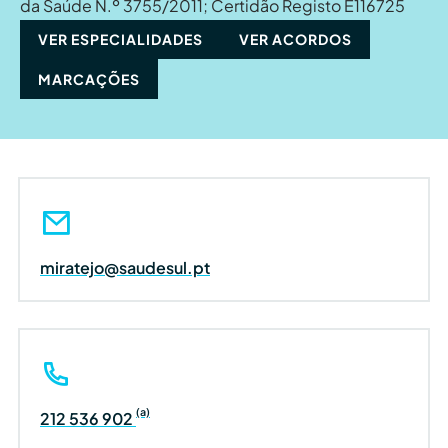
da Saúde N.º 3755/2011; Certidão Registo E116725
VER ESPECIALIDADES
VER ACORDOS
MARCAÇÕES
miratejo@saudesul.pt
(a)
212 536 902