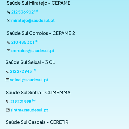
Saúde Sul Miratejo - CEPAME
(a)
212 536 902
miratejo@saudesul.pt
Saúde Sul Corroios - CEPAME 2
(a)
210 485 301
corroios@saudesul.pt
Saúde Sul Seixal - 3 CL
(a)
212 272 943
seixal@saudesul.pt
Saúde Sul Sintra - CLIMEMMA
(a)
219 221 998
sintra@saudesul.pt
Saúde Sul Cascais - CERETIR