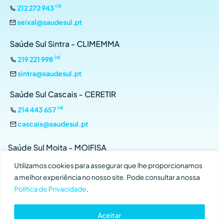
(a)
212 272 943
seixal@saudesul.pt
Saúde Sul Sintra - CLIMEMMA
(a)
219 221 998
sintra@saudesul.pt
Saúde Sul Cascais - CERETIR
(a)
214 443 657
cascais@saudesul.pt
Saúde Sul Moita - MOIFISA
(a)
212 899 134
Utilizamos cookies para assegurar que lhe proporcionamos
a melhor experiência no nosso site. Pode consultar a nossa
moita@saudesul.pt
Política de Privacidade
.
Aceitar
Copyright © 2026
Saúde Sul
– Todos os direitos reservados