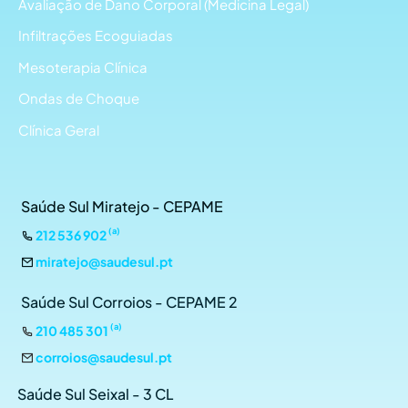
Avaliação de Dano Corporal (Medicina Legal)
Infiltrações Ecoguiadas
Mesoterapia Clínica
Ondas de Choque
Clínica Geral
Saúde Sul Miratejo - CEPAME
(a)
212 536 902
miratejo@saudesul.pt
Saúde Sul Corroios - CEPAME 2
(a)
210 485 301
corroios@saudesul.pt
Saúde Sul Seixal - 3 CL