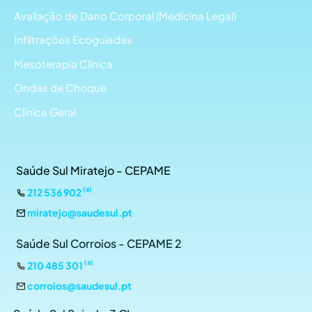
Avaliação de Dano Corporal (Medicina Legal)
Infiltrações Ecoguiadas
Mesoterapia Clínica
Ondas de Choque
Clínica Geral
Saúde Sul Miratejo - CEPAME
(a)
212 536 902
miratejo@saudesul.pt
Saúde Sul Corroios - CEPAME 2
(a)
210 485 301
corroios@saudesul.pt