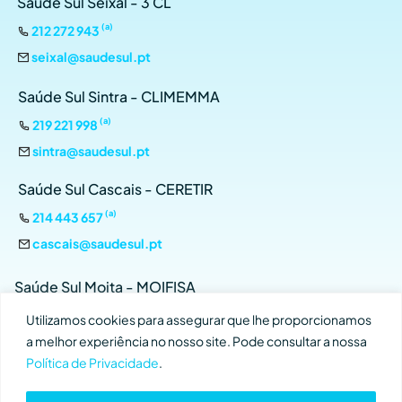
Saúde Sul Seixal - 3 CL
(a)
212 272 943
seixal@saudesul.pt
Saúde Sul Sintra - CLIMEMMA
(a)
219 221 998
sintra@saudesul.pt
Saúde Sul Cascais - CERETIR
(a)
214 443 657
cascais@saudesul.pt
Saúde Sul Moita - MOIFISA
(a)
212 899 134
Utilizamos cookies para assegurar que lhe proporcionamos
a melhor experiência no nosso site. Pode consultar a nossa
moita@saudesul.pt
Política de Privacidade
.