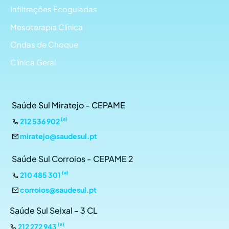
Infiltrações Ecoguiadas
Mesoterapia Clínica
Ondas de Choque
Clínica Geral
Saúde Sul Miratejo - CEPAME
(a)
212 536 902
miratejo@saudesul.pt
Saúde Sul Corroios - CEPAME 2
(a)
210 485 301
corroios@saudesul.pt
Saúde Sul Seixal - 3 CL
(a)
212 272 943