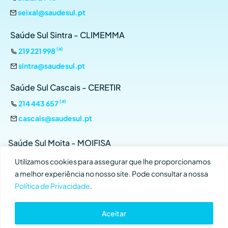
seixal@saudesul.pt
Saúde Sul Sintra - CLIMEMMA
(a)
219 221 998
sintra@saudesul.pt
Saúde Sul Cascais - CERETIR
(a)
214 443 657
cascais@saudesul.pt
Saúde Sul Moita - MOIFISA
(a)
212 899 134
Utilizamos cookies para assegurar que lhe proporcionamos
a melhor experiência no nosso site. Pode consultar a nossa
moita@saudesul.pt
Política de Privacidade
.
Aceitar
Copyright © 2026
Saúde Sul
– Todos os direitos reservados