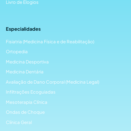
Livro de Elogios
Especialidades
Fisiatria (Medicina Física e de Reabilitação)
Ortopedia
Medicina Desportiva
Medicina Dentária
Avaliação de Dano Corporal (Medicina Legal)
Infiltrações Ecoguiadas
Mesoterapia Clínica
Ondas de Choque
Clínica Geral