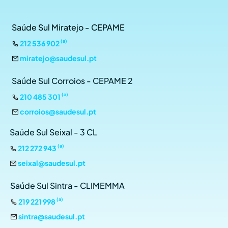
Saúde Sul Miratejo - CEPAME
(a)
212 536 902
miratejo@saudesul.pt
Saúde Sul Corroios - CEPAME 2
(a)
210 485 301
corroios@saudesul.pt
Saúde Sul Seixal - 3 CL
(a)
212 272 943
seixal@saudesul.pt
Saúde Sul Sintra - CLIMEMMA
(a)
219 221 998
sintra@saudesul.pt