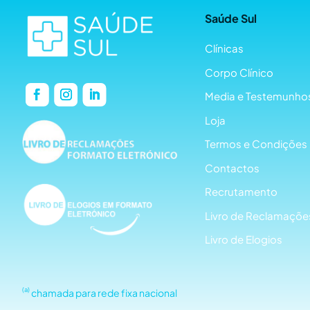
Saúde Sul
Clínicas
Corpo Clínico
Media e Testemunho
Loja
Termos e Condições
Contactos
Recrutamento
Livro de Reclamaçõe
Livro de Elogios
(a)
chamada para rede fixa nacional