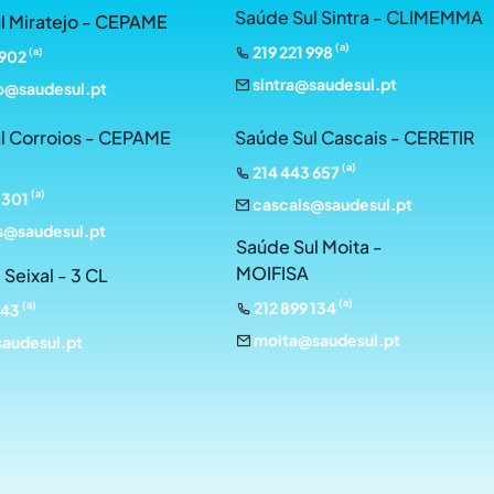
Saúde Sul Sintra - CLIMEMMA
l Miratejo - CEPAME
(a)
219 221 998
(a)
 902
sintra@saudesul.pt
o@saudesul.pt
l Corroios - CEPAME
Saúde Sul Cascais - CERETIR
(a)
214 443 657
(a)
 301
cascais@saudesul.pt
s@saudesul.pt
Saúde Sul Moita -
MOIFISA
 Seixal - 3 CL
(a)
(a)
212 899 134
943
moita@saudesul.pt
saudesul.pt