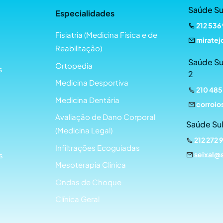
Saúde Su
Especialidades
212 536
Fisiatria (Medicina Física e de
miratej
Reabilitação)
Saúde Su
Ortopedia
s
2
Medicina Desportiva
210 485
Medicina Dentária
corroio
Avaliação de Dano Corporal
Saúde Sul
(Medicina Legal)
212 272 
Infiltrações Ecoguiadas
seixal@
s
Mesoterapia Clínica
Ondas de Choque
Clínica Geral