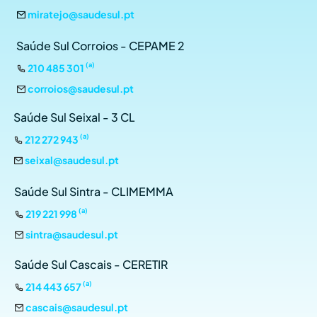
miratejo@saudesul.pt
Saúde Sul Corroios - CEPAME 2
(a)
210 485 301
corroios@saudesul.pt
Saúde Sul Seixal - 3 CL
(a)
212 272 943
seixal@saudesul.pt
Saúde Sul Sintra - CLIMEMMA
(a)
219 221 998
sintra@saudesul.pt
Saúde Sul Cascais - CERETIR
(a)
214 443 657
cascais@saudesul.pt