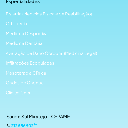
Especialidades
Fisiatria (Medicina Física e de Reabilitação)
Ortopedia
Medicina Desportiva
Medicina Dentária
Avaliação de Dano Corporal (Medicina Legal)
Infiltrações Ecoguiadas
Mesoterapia Clínica
Ondas de Choque
Clínica Geral
Saúde Sul Miratejo - CEPAME
(a)
212 536 902